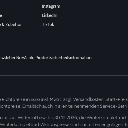
t
Instagram
e
LinkedIn
e & Zubehör
TikTok
ewsletter
|
NoVA Info
|
Produktsicherheitsinformation
te Richtpreise in Euro inkl. MwSt. zzgl. Versandkosten. Statt-Pre
Richtpreise. Erhältlich auch in allen teilnehmenden Service-Betr
bis auf Widerruf bzw. bis 30.12.2026, die Winterkomplettrad-
 Winterkomplettrad-Aktionspreise sind nur mit einer gültigen T