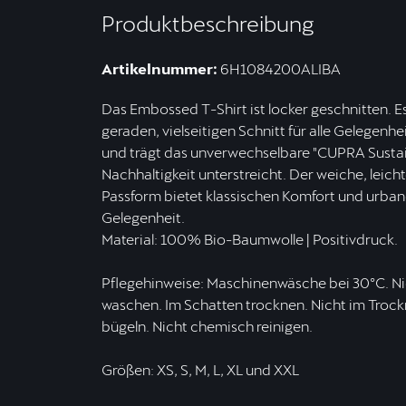
Produktbeschreibung
Artikelnummer:
6H1084200ALIBA
Das Embossed T-Shirt ist locker geschnitten. 
geraden, vielseitigen Schnitt für alle Gelegen
und trägt das unverwechselbare "CUPRA Sustai
Nachhaltigkeit unterstreicht. Der weiche, leich
Passform bietet klassischen Komfort und urbane
Gelegenheit.
Material: 100% Bio-Baumwolle | Positivdruck.
Pflegehinweise: Maschinenwäsche bei 30ºC. Nic
waschen. Im Schatten trocknen. Nicht im Trock
bügeln. Nicht chemisch reinigen.
Größen: XS, S, M, L, XL und XXL