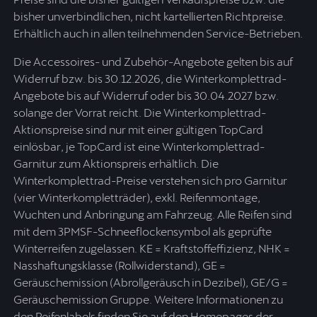
bisher unverbindlichen, nicht kartellierten Richtpreise.
Erhältlich auch in allen teilnehmenden Service-Betrieben.
Die Accessoires- und Zubehör-Angebote gelten bis auf
Widerruf bzw. bis 30.12.2026, die Winterkomplettrad-
Angebote bis auf Widerruf oder bis 30.04.2027 bzw.
solange der Vorrat reicht. Die Winterkomplettrad-
Aktionspreise sind nur mit einer gültigen TopCard
einlösbar, je TopCard ist eine Winterkomplettrad-
Garnitur zum Aktionspreis erhältlich. Die
Winterkomplettrad-Preise verstehen sich pro Garnitur
(vier Winterkompletträder), exkl. Reifenmontage,
Wuchten und Anbringung am Fahrzeug. Alle Reifen sind
mit dem 3PMSF-Schneeflockensymbol als geprüfte
Winterreifen zugelassen. KE = Kraftstoffeffizienz, NHK =
Nasshaftungsklasse (Rollwiderstand), GE =
Geräuschemission (Abrollgeräusch in Dezibel), GE/G =
Geräuschemission Gruppe. Weitere Informationen zu
den Reifenlabels finden Sie auf den Homepages der