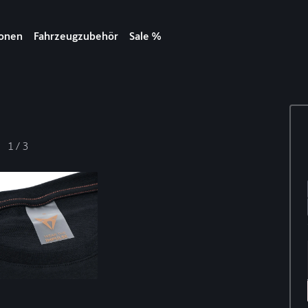
ionen
Fahrzeugzubehör
Sale %
1
/
3