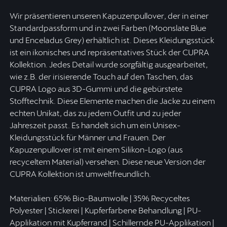
Wir präsentieren unseren Kapuzenpullover, der in einer
Standardpassform und in zwei Farben (Moonslate Blue
und Enceladus Grey) erhältlich ist. Dieses Kleidungsstück
ist ein ikonisches und repräsentatives Stück der CUPRA
Kollektion. Jedes Detail wurde sorgfältig ausgearbeitet,
wie z.B. der irisierende Touch auf den Taschen, das
CUPRA Logo aus 3D-Gummi und die gebürstete
Stofftechnik. Diese Elemente machen die Jacke zu einem
echten Unikat, das zu jedem Outfit und zu jeder
Jahreszeit passt. Es handelt sich um ein Unisex-
Kleidungsstück für Männer und Frauen. Der
Kapuzenpullover ist mit einem Silikon-Logo (aus
recyceltem Material) versehen. Diese neue Version der
CUPRA Kollektion ist umweltfreundlich.
Materialien: 65% Bio-Baumwolle | 35% Recyceltes
Polyester | Stickerei | Kupferfarbene Behandlung | PU-
Applikation mit Kupferrand | Schillernde PU-Applikation |