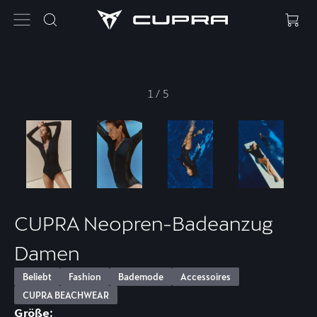
1
/
5
CUPRA Neopren-Badeanzug
Damen
Beliebt
Fashion
Bademode
Accessoires
CUPRA BEACHWEAR
Größe: