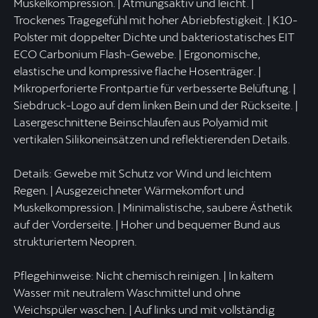
Muskelkompression. | Atmungsaktiv und leicht. |
Trockenes Tragegefühl mit hoher Abriebfestigkeit. | K10-
Polster mit doppelter Dichte und bakteriostatisches EIT
ECO Carbonium Flash-Gewebe. | Ergonomische,
elastische und kompressive flache Hosenträger. |
Mikroperforierte Frontpartie für verbesserte Belüftung. |
Siebdruck-Logo auf dem linken Bein und der Rückseite. |
Lasergeschnittene Beinschlaufen aus Polyamid mit
vertikalen Silikoneinsätzen und reflektierenden Details.
Details: Gewebe mit Schutz vor Wind und leichtem
Regen. | Ausgezeichneter Wärmekomfort und
Muskelkompression. | Minimalistische, saubere Ästhetik
auf der Vorderseite. | Hoher und bequemer Bund aus
strukturiertem Neopren.
Pflegehinweise: Nicht chemisch reinigen. | In kaltem
Wasser mit neutralem Waschmittel und ohne
Weichspüler waschen. | Auf links und mit vollständig