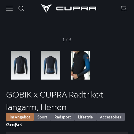
1
/
3
GOBIK x CUPRA Radtrikot
langarm, Herren
Im Angebot
Sport
Radsport
Lifestyle
Accessoires
Größe: