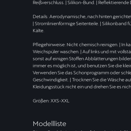
Reißverschluss. | Silikon-Bund. | Reflektierende 
Details: Aerodynamische, nach hinten gerichtet
| Stromlinienförmige Seitenteile. | Silikonband
Kälte.
Pflegehinweise: Nicht chemisch reinigen. | In 
Weichspüler waschen. | Auf links und mit volls
sonst auf einigen Stoffen Abblätterungen bil
immer es möglich ist, und benutzen Sie die k
Verwenden Sie das Schonprogramm oder schleu
Geschwindigkeit. | Trocknen Sie die Wäsche auf
Kleidungsstück nicht ein und drehen Sie es nich
Größen: XXS-XXL
Modellliste