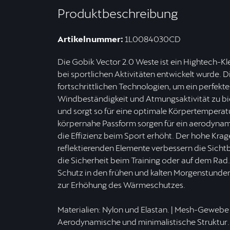
Produktbeschreibung
Artikelnummer:
1L0084030CD
Die Gobik Vector 2.0 Weste ist ein Hightech-Kl
bei sportlichen Aktivitäten entwickelt wurde. 
fortschrittlichen Technologien, um ein perfek
Windbeständigkeit und Atmungsaktivität zu bie
und sorgt so für eine optimale Körpertempera
körpernahe Passform sorgen für ein aerodynam
die Effizienz beim Sport erhöht. Der hohe Krag
reflektierenden Elemente verbessern die Sicht
die Sicherheit beim Training oder auf dem Rad.
Schutz in den frühen und kalten Morgenstunden
zur Erhöhung des Wärmeschutzes.
Materialien: Nylon und Elastan. | Mesh-Gewebe f
Aerodynamische und minimalistische Struktur.