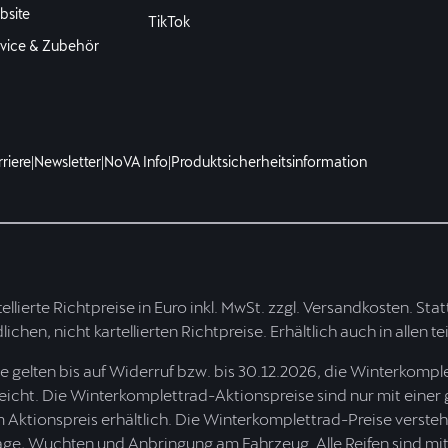
site
TikTok
vice & Zubehör
riere
|
Newsletter
|
NoVA Info
|
Produktsicherheitsinformation
tellierte Richtpreise in Euro inkl. MwSt. zzgl. Versandkosten. Stat
ichen, nicht kartellierten Richtpreise. Erhältlich auch in allen
gelten bis auf Widerruf bzw. bis 30.12.2026, die Winterkompl
reicht. Die Winterkomplettrad-Aktionspreise sind nur mit einer
Aktionspreis erhältlich. Die Winterkomplettrad-Preise verstehe
tage, Wuchten und Anbringung am Fahrzeug. Alle Reifen sind 