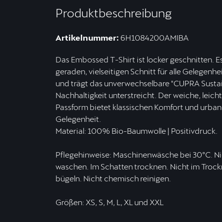
Produktbeschreibung
Artikelnummer:
6H1084200AMIBA
Das Embossed T-Shirt ist locker geschnitten. 
geraden, vielseitigen Schnitt für alle Gelegen
und trägt das unverwechselbare "CUPRA Sustai
Nachhaltigkeit unterstreicht. Der weiche, leich
Passform bietet klassischen Komfort und urbane
Gelegenheit.
Material: 100% Bio-Baumwolle | Positivdruck.
Pflegehinweise: Maschinenwäsche bei 30ºC. Nic
waschen. Im Schatten trocknen. Nicht im Trock
bügeln. Nicht chemisch reinigen.
Größen: XS, S, M, L, XL und XXL