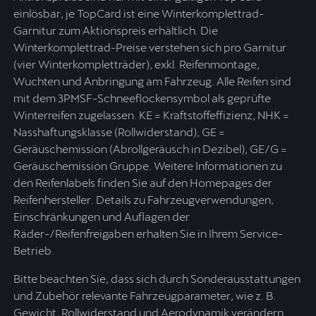
einlösbar, je TopCard ist eine Winterkomplettrad-
Garnitur zum Aktionspreis erhältlich. Die
Winterkomplettrad-Preise verstehen sich pro Garnitur
(vier Winterkompletträder), exkl. Reifenmontage,
Wuchten und Anbringung am Fahrzeug. Alle Reifen sind
mit dem 3PMSF-Schneeflockensymbol als geprüfte
Winterreifen zugelassen. KE = Kraftstoffeffizienz, NHK =
Nasshaftungsklasse (Rollwiderstand), GE =
Geräuschemission (Abrollgeräusch in Dezibel), GE/G =
Geräuschemission Gruppe. Weitere Informationen zu
den Reifenlabels finden Sie auf den Homepages der
Reifenhersteller. Details zu Fahrzeugverwendungen,
Einschränkungen und Auflagen der
Räder-/Reifenfreigaben erhalten Sie in Ihrem Service-
Betrieb.
Bitte beachten Sie, dass sich durch Sonderausstattungen
und Zubehör relevante Fahrzeugparameter, wie z. B.
Gewicht, Rollwiderstand und Aerodynamik verändern