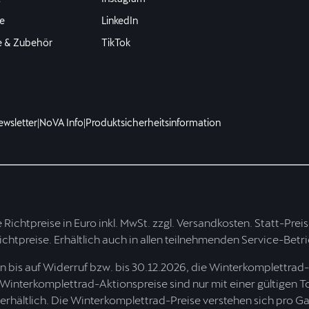
e
LinkedIn
e & Zubehör
TikTok
ewsletter
|
NoVA Info
|
Produktsicherheitsinformation
te Richtpreise in Euro inkl. MwSt. zzgl. Versandkosten. Statt-Pre
Richtpreise. Erhältlich auch in allen teilnehmenden Service-Betr
bis auf Widerruf bzw. bis 30.12.2026, die Winterkomplettrad-
 Winterkomplettrad-Aktionspreise sind nur mit einer gültigen T
hältlich. Die Winterkomplettrad-Preise verstehen sich pro Gar