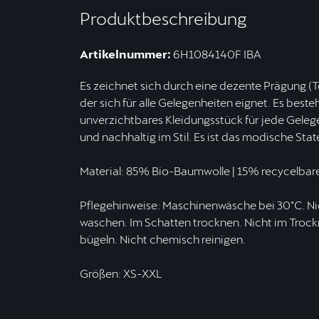
Produktbeschreibung
Artikelnummer:
6H1084140F IBA
Es zeichnet sich durch eine dezente Prägung (To
der sich für alle Gelegenheiten eignet. Es best
unverzichtbares Kleidungsstück für jede Gelege
und nachhaltig im Stil. Es ist das modische S
Material: 85% Bio-Baumwolle | 15% recycelbares
Pflegehinweise: Maschinenwäsche bei 30°C. Nic
waschen. Im Schatten trocknen. Nicht im Trockne
bügeln. Nicht chemisch reinigen.
Größen: XS-XXL