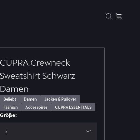
CUPRA Crewneck
Sweatshirt Schwarz
Damen
Beliebt
Damen
Jacken & Pullover
Fashion
Accessoires
CUPRA ESSENTIALS
Größe:
S