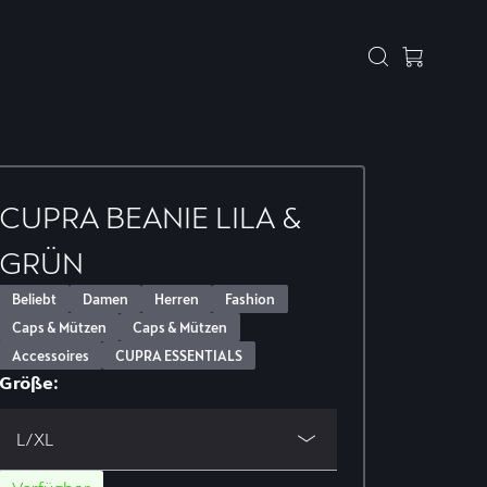
CUPRA BEANIE LILA &
GRÜN
Beliebt
Damen
Herren
Fashion
Caps & Mützen
Caps & Mützen
Accessoires
CUPRA ESSENTIALS
Größe:
L/XL