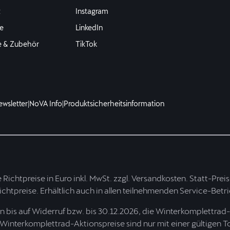
t
Instagram
e
LinkedIn
e & Zubehör
TikTok
ewsletter
|
NoVA Info
|
Produktsicherheitsinformation
te Richtpreise in Euro inkl. MwSt. zzgl. Versandkosten. Statt-Pre
Richtpreise. Erhältlich auch in allen teilnehmenden Service-Betr
bis auf Widerruf bzw. bis 30.12.2026, die Winterkomplettrad-
 Winterkomplettrad-Aktionspreise sind nur mit einer gültigen T