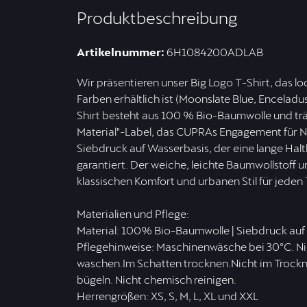
Produktbeschreibung
Artikelnummer:
6H1084200ADLAB
Wir präsentieren unser Big Logo T-Shirt, das loc
Farben erhältlich ist (Moonslate Blue, Encelad
Shirt besteht aus 100 % Bio-Baumwolle und t
Material"-Label, das CUPRAs Engagement für Nac
Siebdruck auf Wasserbasis, der eine lange Hal
garantiert. Der weiche, leichte Baumwollstoff 
klassischen Komfort und urbanen Stil für jeden 
Materialien und Pflege:
Material: 100% Bio-Baumwolle | Siebdruck auf
Pflegehinweise: Maschinenwäsche bei 30ºC. Nic
waschen.Im Schatten trocknen.Nicht im Trockne
bügeln. Nicht chemisch reinigen.
Herrengrößen: XS, S, M, L, XL und XXL