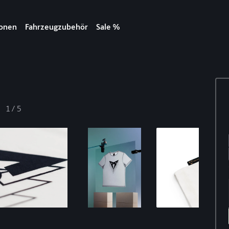
ionen
Fahrzeugzubehör
Sale %
1
/
5