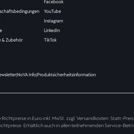
Facebook
schäftsbedingungen
YouTube
t
Instagram
e
LinkedIn
e & Zubehör
TikTok
ewsletter
|
NoVA Info
|
Produktsicherheitsinformation
te Richtpreise in Euro inkl. MwSt. zzgl. Versandkosten. Statt-Pre
Richtpreise. Erhältlich auch in allen teilnehmenden Service-Betr