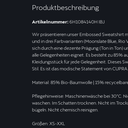
Produktbeschreibung
Artikelnummer:
6H1084140H IBJ
Wir präsentieren unser Embossed Sweatshirt m
und in drei Farbvarianten (Moonslate Blue, Rio 
sich durch eine dezente Prägung (Ton in Ton) un
alle Gelegenheiten eignet. Es besteht zu 85% a
Kleidungsstück für jede Gelegenheit. Dieses Sw
Stil. Es ist das modische Statement von CUPRA
Material: 85% Bio-Baumwolle | 15% recycelbares
Pflegehinweise: Maschinenwäsche bei 30°C. Nic
waschen. Im Schatten trocknen. Nicht im Trockne
bügeln. Nicht chemisch reinigen.
Größen: XS-XXL