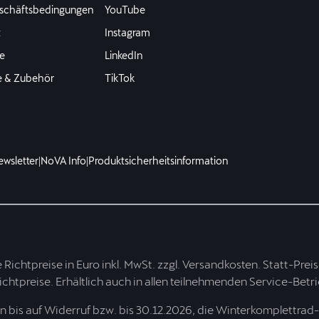
schäftsbedingungen
YouTube
t
Instagram
e
LinkedIn
e & Zubehör
TikTok
ewsletter
|
NoVA Info
|
Produktsicherheitsinformation
te Richtpreise in Euro inkl. MwSt. zzgl. Versandkosten. Statt-Pre
Richtpreise. Erhältlich auch in allen teilnehmenden Service-Betr
bis auf Widerruf bzw. bis 30.12.2026, die Winterkomplettrad-