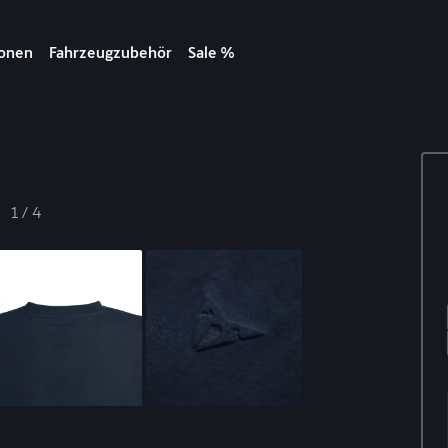
ionen
Fahrzeugzubehör
Sale %
1
/
4