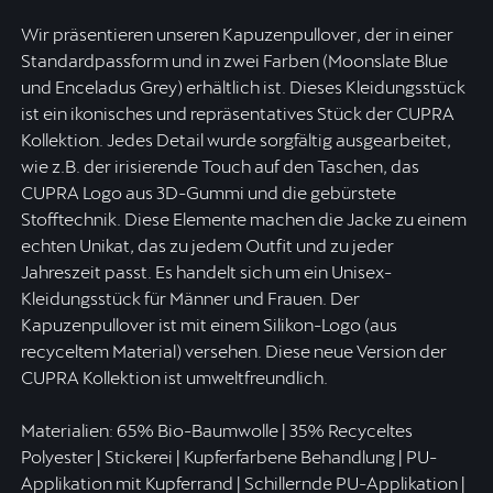
Wir präsentieren unseren Kapuzenpullover, der in einer
Standardpassform und in zwei Farben (Moonslate Blue
und Enceladus Grey) erhältlich ist. Dieses Kleidungsstück
ist ein ikonisches und repräsentatives Stück der CUPRA
Kollektion. Jedes Detail wurde sorgfältig ausgearbeitet,
wie z.B. der irisierende Touch auf den Taschen, das
CUPRA Logo aus 3D-Gummi und die gebürstete
Stofftechnik. Diese Elemente machen die Jacke zu einem
echten Unikat, das zu jedem Outfit und zu jeder
Jahreszeit passt. Es handelt sich um ein Unisex-
Kleidungsstück für Männer und Frauen. Der
Kapuzenpullover ist mit einem Silikon-Logo (aus
recyceltem Material) versehen. Diese neue Version der
CUPRA Kollektion ist umweltfreundlich.
Materialien: 65% Bio-Baumwolle | 35% Recyceltes
Polyester | Stickerei | Kupferfarbene Behandlung | PU-
Applikation mit Kupferrand | Schillernde PU-Applikation |