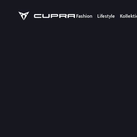
Fashion
Lifestyle
Kollekt