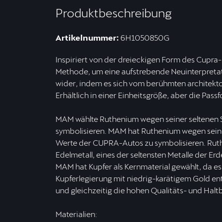
Produktbeschreibung
Artikelnummer:
6H1050850G
Inspiriert von der dreieckigen Form des Cupr
Methode, um eine aufstrebende Neuinterpretati
wider, indem es sich vom berühmten architektoni
Erhältlich in einer Einheitsgröße, aber die Passfo
MAM wählte Ruthenium wegen seiner seltenen 
symbolisieren. MAM hat Ruthenium wegen seine
Werte der CUPRA-Autos zu symbolisieren. Ruthe
Edelmetall, eines der seltensten Metalle der Er
MAM hat Kupfer als Kernmaterial gewählt, da e
Kupferlegierung mit niedrig-karätigem Gold e
und gleichzeitig die hohen Qualitäts- und Haltb
Materialien: