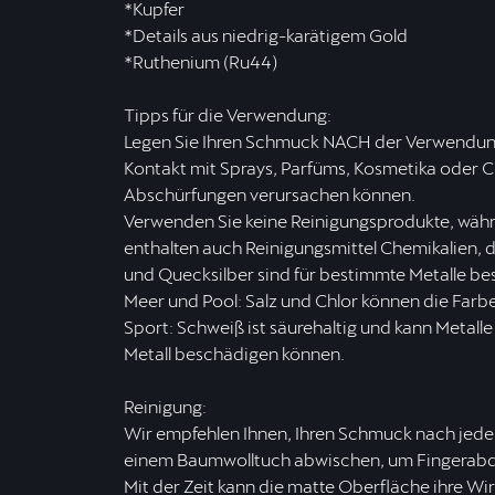
*Kupfer
*Details aus niedrig-karätigem Gold
*Ruthenium (Ru44)
Tipps für die Verwendung:
Legen Sie Ihren Schmuck NACH der Verwendun
Kontakt mit Sprays, Parfüms, Kosmetika oder C
Abschürfungen verursachen können.
Verwenden Sie keine Reinigungsprodukte, währ
enthalten auch Reinigungsmittel Chemikalien, 
und Quecksilber sind für bestimmte Metalle be
Meer und Pool: Salz und Chlor können die Farbe
Sport: Schweiß ist säurehaltig und kann Metall
Metall beschädigen können.
Reinigung:
Wir empfehlen Ihnen, Ihren Schmuck nach jedem
einem Baumwolltuch abwischen, um Fingerabdr
Mit der Zeit kann die matte Oberfläche ihre Wir