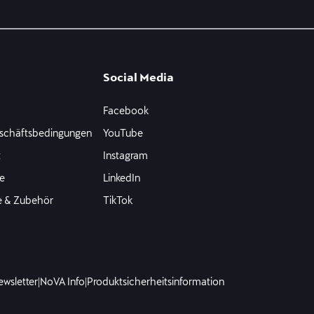
Social Media
Facebook
schäftsbedingungen
YouTube
t
Instagram
e
LinkedIn
e & Zubehör
TikTok
ewsletter
|
NoVA Info
|
Produktsicherheitsinformation