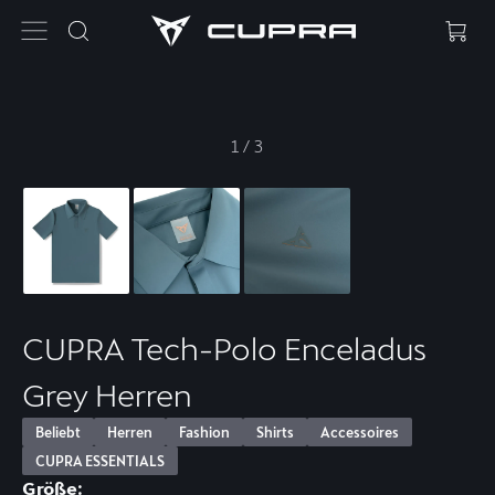
1
/
3
CUPRA Tech-Polo Enceladus
Grey Herren
Beliebt
Herren
Fashion
Shirts
Accessoires
CUPRA ESSENTIALS
Größe: