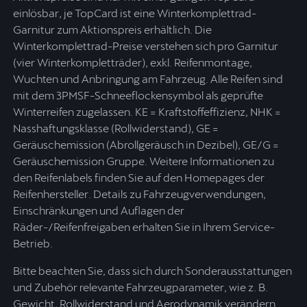
einlösbar, je TopCard ist eine Winterkomplettrad-
Garnitur zum Aktionspreis erhältlich. Die
Winterkomplettrad-Preise verstehen sich pro Garnitur
(vier Winterkompletträder), exkl. Reifenmontage,
Wuchten und Anbringung am Fahrzeug. Alle Reifen sind
mit dem 3PMSF-Schneeflockensymbol als geprüfte
Winterreifen zugelassen. KE = Kraftstoffeffizienz, NHK =
Nasshaftungsklasse (Rollwiderstand), GE =
Geräuschemission (Abrollgeräusch in Dezibel), GE/G =
Geräuschemission Gruppe. Weitere Informationen zu
den Reifenlabels finden Sie auf den Homepages der
Reifenhersteller. Details zu Fahrzeugverwendungen,
Einschränkungen und Auflagen der
Räder-/Reifenfreigaben erhalten Sie in Ihrem Service-
Betrieb.
Bitte beachten Sie, dass sich durch Sonderausstattungen
und Zubehör relevante Fahrzeugparameter, wie z. B.
Gewicht, Rollwiderstand und Aerodynamik verändern