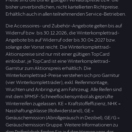
bisher unverbindlichen, nicht kartellierten Richtpreise.
Erhältlich auch in allen teilnehmenden Service-Betrieben.
Die Accessoires- und Zubehör-Angebote gelten bis auf
Widerruf bzw. bis 30.12.2026, die Winterkomplettrad-
Angebote bis auf Widerruf oder bis 30.04.2027 bzw.
solange der Vorrat reicht. Die Winterkomplettrad-
Aktionspreise sind nur mit einer gültigen TopCard
einlösbar, je TopCard ist eine Winterkomplettrad-
Garnitur zum Aktionspreis erhältlich. Die
Winterkomplettrad-Preise verstehen sich pro Garnitur
(vier Winterkompletträder), exkl. Reifenmontage,
Wuchten und Anbringung am Fahrzeug. Alle Reifen sind
mit dem 3PMSF-Schneeflockensymbol als geprüfte
Winterreifen zugelassen. KE = Kraftstoffeffizienz, NHK =
Nasshaftungsklasse (Rollwiderstand), GE =
Geräuschemission (Abrollgeräusch in Dezibel), GE/G =
Geräuschemission Gruppe. Weitere Informationen zu
den Reifenlabels finden Sie auf den Homepages der