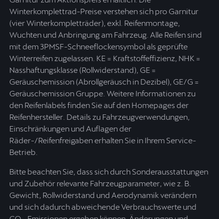
Winterkomplettrad-Preise verstehen sich pro Garnitur
(vier Winterkompletträder), exkl. Reifenmontage,
Wuchten und Anbringung am Fahrzeug. Alle Reifen sind
mit dem 3PMSF-Schneeflockensymbol als geprüfte
Winterreifen zugelassen. KE = Kraftstoffeffizienz, NHK =
Nasshaftungsklasse (Rollwiderstand), GE =
Geräuschemission (Abrollgeräusch in Dezibel), GE/G =
Geräuschemission Gruppe. Weitere Informationen zu
den Reifenlabels finden Sie auf den Homepages der
Reifenhersteller. Details zu Fahrzeugverwendungen,
Einschränkungen und Auflagen der
Räder-/Reifenfreigaben erhalten Sie in Ihrem Service-
Betrieb.
Bitte beachten Sie, dass sich durch Sonderausstattungen
und Zubehör relevante Fahrzeugparameter, wie z. B.
Gewicht, Rollwiderstand und Aerodynamik verändern
und sich dadurch abweichende Verbrauchswerte und
CO₂-Emissionen ergeben können. Änderungen und