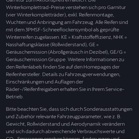
Winterkomplettrad-Preise verstehen sich pro Garnitur
(vier Winterkompletträder), exkl. Reifenmontage,
Wuchten und Anbringung am Fahrzeug. Alle Reifen sind
mit dem 3PMSF-Schneeflockensymbol als geprüfte
Winterreifen zugelassen. KE = Kraftstoffeffizienz, NHK =
Nasshaftungsklasse (Rollwiderstand), GE =
Geräuschemission (Abrollgeräusch in Dezibel), GE/G =
Geräuschemission Gruppe. Weitere Informationen zu
den Reifenlabels finden Sie auf den Homepages der
Reifenhersteller. Details zu Fahrzeugverwendungen,
Einschränkungen und Auflagen der
Räder-/Reifenfreigaben erhalten Sie in Ihrem Service-
Betrieb.
Bitte beachten Sie, dass sich durch Sonderausstattungen
und Zubehör relevante Fahrzeugparameter, wie z. B.
Gewicht, Rollwiderstand und Aerodynamik verändern
und sich dadurch abweichende Verbrauchswerte und
CO₂-Emissionen ergeben können. Änderungen und