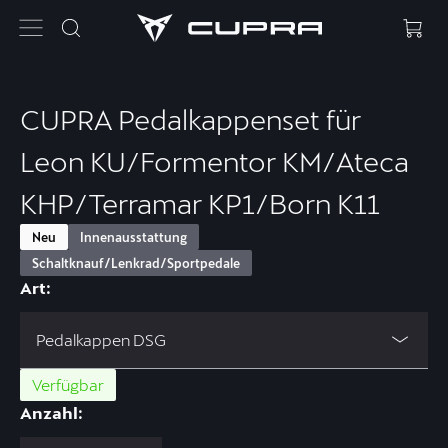
CUPRA Pedalkappenset für
Leon KU/Formentor KM/Ateca
KHP/Terramar KP1/Born K11
Neu
Innenausstattung
Schaltknauf/Lenkrad/Sportpedale
Art:
Pedalkappen DSG
Verfügbar
Anzahl: