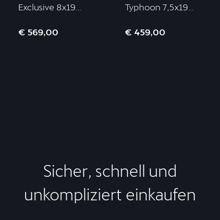
Exclusive 8x19
Typhoon 7,5x19
5/112/40
5/112/50
€ 569,00
€ 459,00
Satinschwarz/Kupfer
Schwarz/Silber
Sicher, schnell und
unkompliziert einkaufen